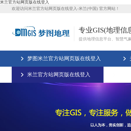
米兰官方站网页版在线登入
欢迎访问米兰官方站网页版在线登入-米兰(中国) 官方网站！
专业GIS(地理
提供地理信息平台、智慧气
梦图米兰官方站网页版在线登入
米兰官方站网页版在线登入
米兰