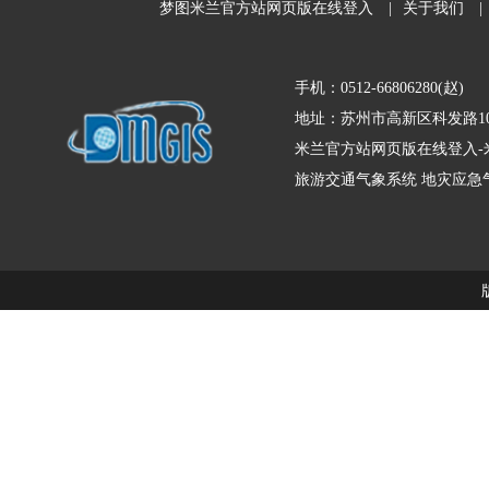
梦图米兰官方站网页版在线登入
|
关于我们
|
手机：0512-66806280(赵)
地址：苏州市高新区科发路10
米兰官方站网页版在线登入-
旅游交通气象系统
地灾应急