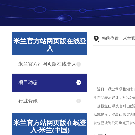
您的位置：
米兰
米兰官方站网页版在线登
入
米兰官方站网页版在线登入
项目动态
近日，我公司承接湖南省
洪产品表示好评，对我公
行业资讯
据报道山洪灾害对山丘区
系统建设，提高山洪灾害
米兰官方站网页版在线登
发也已成为公司重点开发
入-米兰(中国)